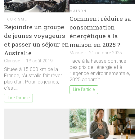
MAISON
Comment réduire sa
TOURISME
Rejoindre un groupe
consommation
de jeunes voyageurs
énergétique à la
et passer un séjour en
maison en 2025 ?
Australie
Marise
21 octobre 2025
Face à la hausse continue
Clarisse
13 août 2019
des prix de l’énergie et à
Située à 15 000 km de la
l’urgence environnementale,
France, l’Australie fait rêver
2025 apparaît…
plus d’un. Pour les jeunes,
c’est…
Lire l'article
Lire l'article