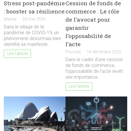
Stress post-pandémie
Cession de fonds de
: booster sa résilience
commerce : Le rôle
de l’avocat pour
Marise
26 mai 2026
garantir
Dans le sillage de la
pandémie de COVID-19, un
l’opposabilité de
phénomène désormais bien
l’acte
identifié se manifeste…
Povoski
16 décembre 2025
Lire l'article
Dans le cadre d’une cession
de fonds de commerce,
l’opposabilité de l’acte revêt
une importance…
Lire l'article