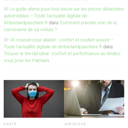
Le guide ultime pour tout savoir sur les pièces détachées
automobiles – Toute l'actualité digitale de
timberlandpaschere.fr
dans
Comment prendre soin de la
carrosserie de sa voiture ?
Un coussin pour allaiter : confort et soutien assuré –
Toute l'actualité digitale de timberlandpaschere.fr
dans
Trouver le tire-lait idéal : confort et performance au rendez-
vous pour les mamans
SANTÉ
JURIDIQUE