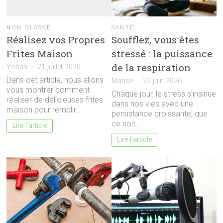
NON CLASSÉ
SANTÉ
Réalisez vos Propres
Soufflez, vous êtes
Frites Maison
stressé : la puissance
de la respiration
Yohan
21 juillet 2020
Dans cet article, nous allons
Marise
22 juin 2026
vous montrer comment
Chaque jour, le stress s’insinue
réaliser de délicieuses frites
dans nos vies avec une
maison pour remplir…
persistance croissante, que
ce soit…
Lire l'article
Lire l'article