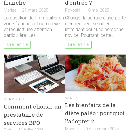
franche
d’entrée ?
Marise
21 mars 2025
Povoski
18 mai 2025
La question de l’immobilier en
Changer la serrure d’une porte
zone franche est complexe
d’entrée peut sembler
et requiert une attention
intimidant pour une personne
particulière. Les…
novice. Pourtant, cette…
Lire l'article
Lire l'article
SANTÉ
SERVICES
Les bienfaits de la
Comment choisir un
diète paléo : pourquoi
prestataire de
l’adopter ?
services BPO
Marise
20 septembre 2024