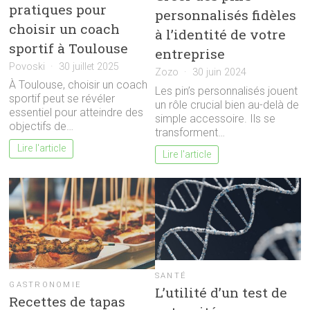
pratiques pour
personnalisés fidèles
choisir un coach
à l’identité de votre
sportif à Toulouse
entreprise
Povoski
30 juillet 2025
Zozo
30 juin 2024
À Toulouse, choisir un coach
Les pin’s personnalisés jouent
sportif peut se révéler
un rôle crucial bien au-delà de
essentiel pour atteindre des
simple accessoire. Ils se
objectifs de…
transforment…
Lire l'article
Lire l'article
SANTÉ
GASTRONOMIE
L’utilité d’un test de
Recettes de tapas