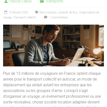
Pascal Cabus
Transports
23 février 2026
Devis autocar
,
Location de bus
,
Organisation de
voyage
,
Transport collectif
1 commentaire
Plus de 15 millions de voyageurs en France optent chaque
année pour le transport collectif en autocar, un mode de
déplacement qui séduit autant les entreprises que les
associations ou les groupes d’amis. Lorsqu’il s’agit
d’organiser un voyage, un événement professionnel ou une
sortie récréative, choisir société location adaptée devient