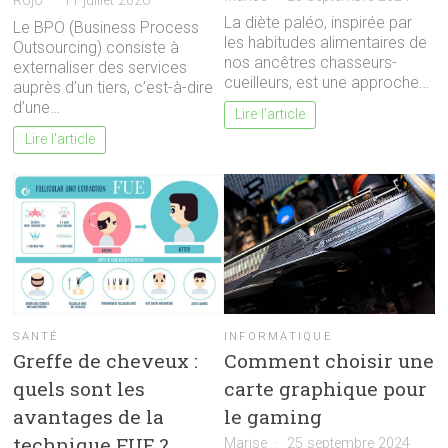
Rojo
11 juillet 2026
La diète paléo, inspirée par
Le BPO (Business Process
les habitudes alimentaires de
Outsourcing) consiste à
nos ancêtres chasseurs-
externaliser des services
cueilleurs, est une approche…
auprès d’un tiers, c’est-à-dire
d’une…
Lire l'article
Lire l'article
SANTÉ
INFORMATIQUE
Greffe de cheveux :
Comment choisir une
quels sont les
carte graphique pour
avantages de la
le gaming
technique FUE ?
Marise
25 septembre 2024