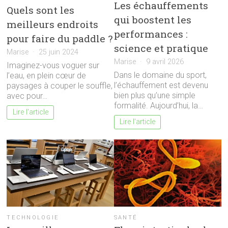
Les échauffements
Quels sont les
qui boostent les
meilleurs endroits
performances :
pour faire du paddle ?
science et pratique
Marise
25 juin 2024
Marise
9 avril 2026
Imaginez-vous voguer sur
Dans le domaine du sport,
l’eau, en plein cœur de
l’échauffement est devenu
paysages à couper le souffle,
bien plus qu’une simple
avec pour…
formalité. Aujourd’hui, la…
Lire l'article
Lire l'article
TECHNOLOGIE
SANTÉ