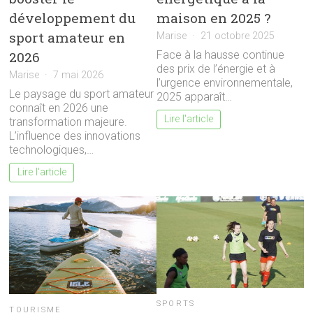
développement du
maison en 2025 ?
sport amateur en
Marise
21 octobre 2025
2026
Face à la hausse continue
des prix de l’énergie et à
Marise
7 mai 2026
l’urgence environnementale,
Le paysage du sport amateur
2025 apparaît…
connaît en 2026 une
Lire l'article
transformation majeure.
L’influence des innovations
technologiques,…
Lire l'article
SPORTS
TOURISME