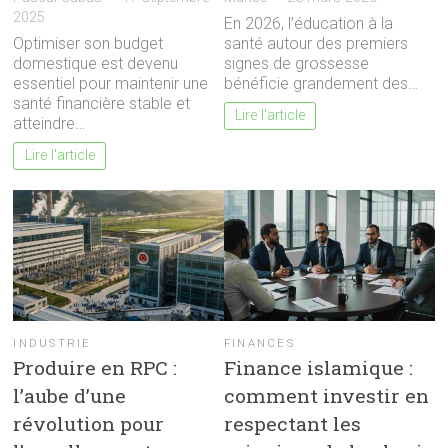
2025
En 2026, l’éducation à la
Optimiser son budget
santé autour des premiers
domestique est devenu
signes de grossesse
essentiel pour maintenir une
bénéficie grandement des…
santé financière stable et
Lire l'article
atteindre…
Lire l'article
INDUSTRIE
FINANCES
Produire en RPC :
Finance islamique :
l’aube d’une
comment investir en
révolution pour
respectant les