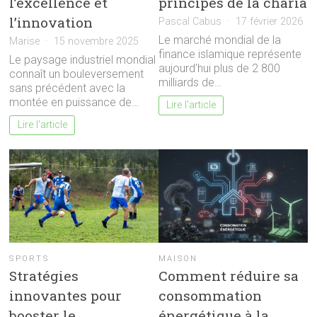
l’excellence et
principes de la charia
l’innovation
Pascal Cabus
17 février 2026
Le marché mondial de la
Marise
15 novembre 2025
finance islamique représente
Le paysage industriel mondial
aujourd’hui plus de 2 800
connaît un bouleversement
milliards de…
sans précédent avec la
montée en puissance de…
Lire l'article
Lire l'article
SPORTS
MAISON
Stratégies
Comment réduire sa
innovantes pour
consommation
booster le
énergétique à la