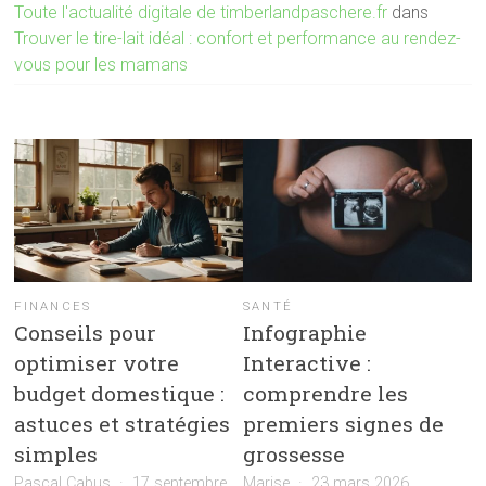
Toute l'actualité digitale de timberlandpaschere.fr
dans
Trouver le tire-lait idéal : confort et performance au rendez-
vous pour les mamans
FINANCES
SANTÉ
Conseils pour
Infographie
optimiser votre
Interactive :
budget domestique :
comprendre les
astuces et stratégies
premiers signes de
simples
grossesse
Pascal Cabus
17 septembre
Marise
23 mars 2026