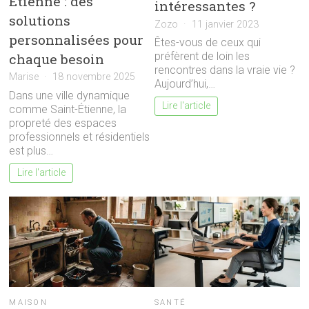
Étienne : des
intéressantes ?
solutions
Zozo
11 janvier 2023
personnalisées pour
Êtes-vous de ceux qui
préfèrent de loin les
chaque besoin
rencontres dans la vraie vie ?
Marise
18 novembre 2025
Aujourd’hui,…
Dans une ville dynamique
Lire l'article
comme Saint-Étienne, la
propreté des espaces
professionnels et résidentiels
est plus…
Lire l'article
MAISON
SANTÉ