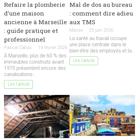
Refaire la plomberie
Mal de dos au bureau
d’une maison
: comment dire adieu
ancienne à Marseille
aux TMS
: guide pratique et
Marise
25 juin 2026
professionnel
La santé au travail occupe
une place centrale dans le
Pascal Cabus
19 février 2026
bien-être des employés et la…
À Marseille, plus de 60 % des
Lire l'article
immeubles construits avant
1970 présentent encore des
canalisations…
Lire l'article