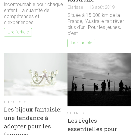
incontournable pour chaque
Clarisse
13 août 2019
enfant. La quantité de
Située à 15 000 km de la
compétences et
France, l’Australie fait rêver
d’expériences…
plus d’un. Pour les jeunes,
Lire l'article
c’est…
Lire l'article
LIFESTYLE
Les bijoux fantaisie:
SPORTS
une tendance à
Les règles
adopter pour les
essentielles pour
femmes