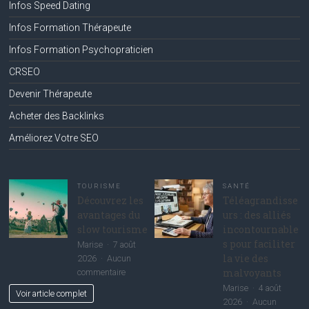
Infos Speed Dating
Infos Formation Thérapeute
Infos Formation Psychopraticien
CRSEO
Devenir Thérapeute
Acheter des Backlinks
Améliorez Votre SEO
TOURISME
SANTÉ
Découvrez les
Téléagrandisse
avantages du
urs : des alliés
slow tourisme
incontournable
s pour faciliter
Marise
7 août
la vie des
2026
Aucun
malvoyants
sur
commentaire
Découvrez
Marise
4 août
Voir article complet
les
2026
Aucun