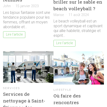
briller sur le sable en
John
15 janvier 2023
beach volleyball ?
Les bijoux fantaisie sont une
Marise
11 août 2024
tendance populaire pour les
Le beach volleyball est un
femmes, offrant un moyen
sport dynamique et captivant
abordable et…
qui allie habileté, stratégie et
Lire l'article
esprit…
Lire l'article
SERVICES
LIFESTYLE
Services de
Où faire des
nettoyage à Saint-
rencontres