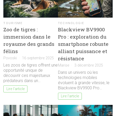
TOURISME
TECHNOLOGIE
Zoo de tigres :
Blackview BV9900
immersion dans le
Pro : exploration du
royaume des grands
smartphone robuste
félins
alliant puissance et
résistance
Povoski
16 septembre 2025
Les zoos de tigres offrent une
Marise
3 décembre 2025
opportunité unique de
Dans un univers où les
découvrir ces majestueux
technologies mobiles
prédateurs dans un…
évoluent à grande vitesse, le
Blackview BV9900 Pro…
Lire l'article
Lire l'article