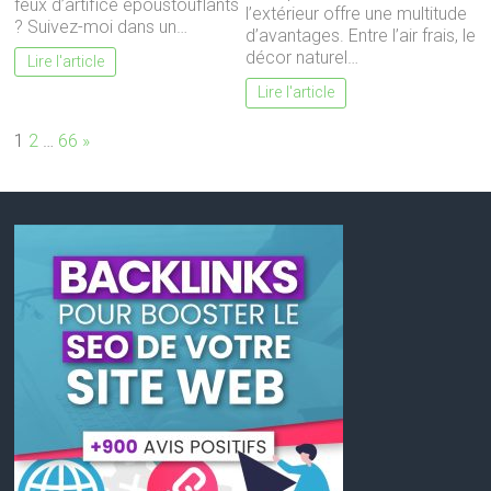
feux d’artifice époustouflants
l’extérieur offre une multitude
? Suivez-moi dans un…
d’avantages. Entre l’air frais, le
décor naturel…
Lire l'article
Lire l'article
Page:
Next
1
2
…
66
»