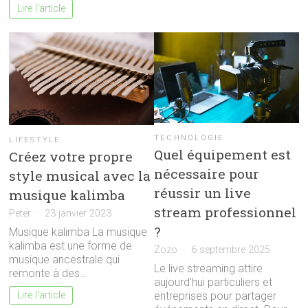
Lire l'article
TECHNOLOGIE
LIFESTYLE
Quel équipement est
Créez votre propre
nécessaire pour
style musical avec la
réussir un live
musique kalimba
stream professionnel
Peter
23 janvier 2023
?
Musique kalimba La musique
kalimba est une forme de
Zozo
6 septembre 2025
musique ancestrale qui
Le live streaming attire
remonte à des…
aujourd’hui particuliers et
Lire l'article
entreprises pour partager