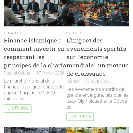
FINANCES
SPORTS
Finance islamique :
L’impact des
comment investir en
événements sportifs
respectant les
sur l’économie
principes de la charia
mondiale : un moteur
de croissance
Pascal Cabus
17 février 2026
Le marché mondial de la
Marise
27 avril 2026
finance islamique représente
Les événements sportifs de
aujourd’hui plus de 2 800
grande envergure, tels que les
milliards de…
Jeux Olympiques et la Coupe
du…
Lire l'article
Lire l'article