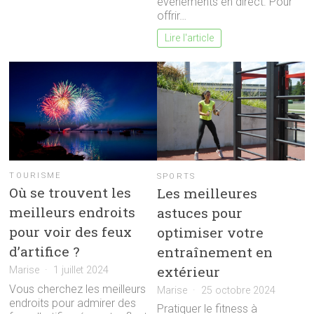
événements en direct. Pour
offrir…
Lire l'article
TOURISME
SPORTS
Où se trouvent les
Les meilleures
meilleurs endroits
astuces pour
pour voir des feux
optimiser votre
d’artifice ?
entraînement en
extérieur
Marise
1 juillet 2024
Vous cherchez les meilleurs
Marise
25 octobre 2024
endroits pour admirer des
Pratiquer le fitness à