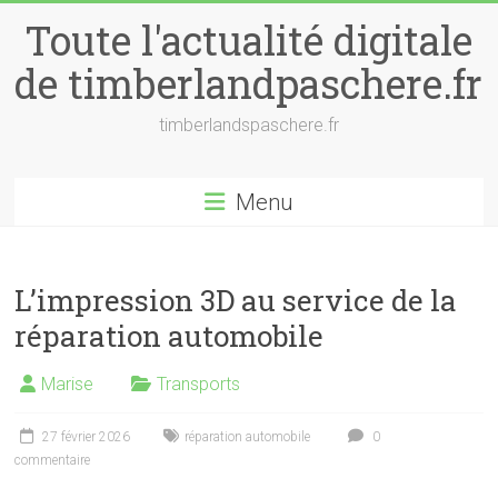
Skip
Toute l'actualité digitale
to
content
de timberlandpaschere.fr
timberlandspaschere.fr
Menu
L’impression 3D au service de la
réparation automobile
Marise
Transports
27 février 2026
réparation automobile
0
commentaire