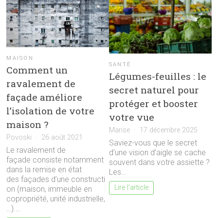
MAISON
SANTÉ
Comment un
Légumes-feuilles : le
ravalement de
secret naturel pour
façade améliore
protéger et booster
l’isolation de votre
votre vue
maison ?
Marise
17 décembre 2025
Povoski
26 août 2021
Saviez-vous que le secret
Le ravalement de
d’une vision d’aigle se cache
façade consiste notamment
souvent dans votre assiette ?
dans la remise en état
Les…
des façades d’une constructi
Lire l'article
on (maison, immeuble en
copropriété, unité industrielle,
…).…