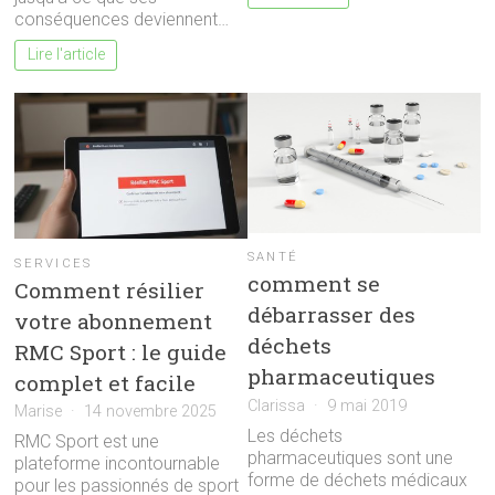
conséquences deviennent…
Lire l'article
SANTÉ
SERVICES
comment se
Comment résilier
débarrasser des
votre abonnement
déchets
RMC Sport : le guide
pharmaceutiques
complet et facile
Clarissa
9 mai 2019
Marise
14 novembre 2025
Les déchets
RMC Sport est une
pharmaceutiques sont une
plateforme incontournable
forme de déchets médicaux
pour les passionnés de sport