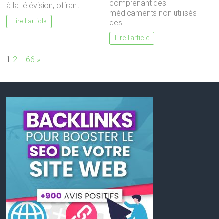
comprenant des
à la télévision, offrant…
médicaments non utilisés,
Lire l'article
des…
Lire l'article
Page:
Next
1
2
…
66
»