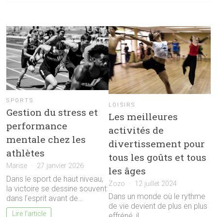
SPORTS
LOISIRS
Gestion du stress et
Les meilleures
performance
activités de
mentale chez les
divertissement pour
athlètes
tous les goûts et tous
Marise
27 janvier 2026
les âges
Dans le sport de haut niveau,
Zozo
12 juillet 2024
la victoire se dessine souvent
Dans un monde où le rythme
dans l’esprit avant de…
de vie devient de plus en plus
Lire l'article
effréné, il…