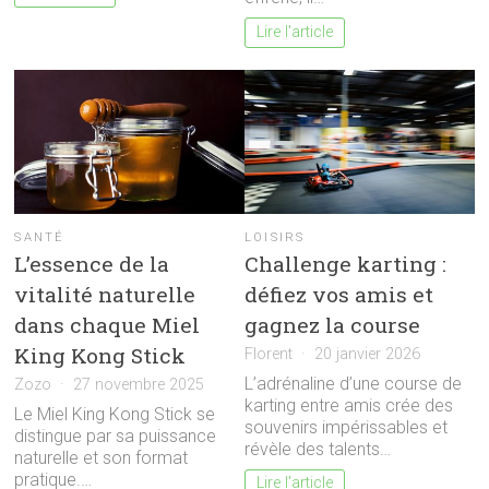
Lire l'article
SANTÉ
LOISIRS
L’essence de la
Challenge karting :
vitalité naturelle
défiez vos amis et
dans chaque Miel
gagnez la course
King Kong Stick
Florent
20 janvier 2026
L’adrénaline d’une course de
Zozo
27 novembre 2025
karting entre amis crée des
Le Miel King Kong Stick se
souvenirs impérissables et
distingue par sa puissance
révèle des talents…
naturelle et son format
pratique.…
Lire l'article