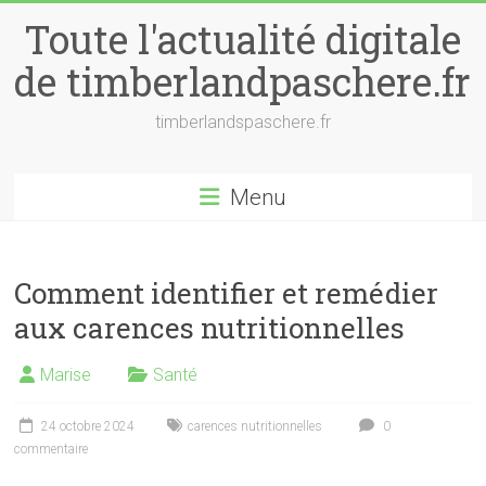
Skip
Toute l'actualité digitale
to
content
de timberlandpaschere.fr
timberlandspaschere.fr
Menu
Comment identifier et remédier
aux carences nutritionnelles
Marise
Santé
24 octobre 2024
carences nutritionnelles
0
commentaire