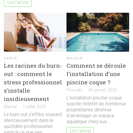
Lire l'article
SANTÉ
MAISON
Les racines du burn-
Comment se déroule
out : comment le
l’installation d’une
stress professionnel
piscine coque ?
s’installe
Povoski
24 janvier 2026
insidieusement
L’installation piscine coque
suscite l’intérêt de nombreux
Marise
1 juillet 2025
propriétaires désireux
Le burn-out s’infiltre souvent
d’aménager un espace
silencieusement dans le
aquatique chez eux.…
quotidien professionnel,
Lire l'article
jusqu’à ce que ses