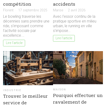
compétition
accidents
Florent
17 septembre 2025
Marise
2 avril 2026
Le bowling traverse les
Avec l’essor continu de la
décennies sans prendre une
pratique sportive en milieu
ride, s’imposant comme
urbain, le running en ville
l’activité sociale par
s’impose…
excellence.…
Lire l'article
Lire l'article
MAISON
INDUSTRIE
Pourquoi effectuer un
Trouver le meilleur
ravalement de
service de