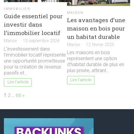
IMMOBILIER
MAISON
Guide essentiel pour
Les avantages d’une
investir dans
maison en bois pour
l’immobilier locatif
un habitat durable
Marise
13 septembre 2024
Marise
12 février 2025
L’investissement dans
Les maisons en bois
l’immobilier locatif représente
représentent une option
une opportunité prometteuse
d’habitat durable de plus en
pour la création de revenus
plus prisée, attirant…
passifs et…
Lire l'article
Lire l'article
Page:
Next
1
2
…
66
»