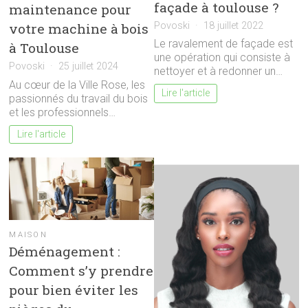
façade à toulouse ?
maintenance pour
Povoski
18 juillet 2022
votre machine à bois
Le ravalement de façade est
à Toulouse
une opération qui consiste à
Povoski
25 juillet 2024
nettoyer et à redonner un…
Au cœur de la Ville Rose, les
Lire l'article
passionnés du travail du bois
et les professionnels…
Lire l'article
MAISON
Déménagement :
Comment s’y prendre
pour bien éviter les