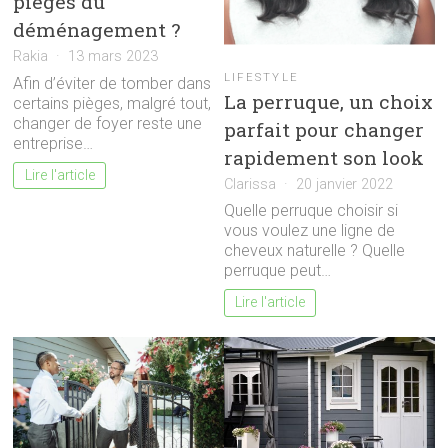
pièges du
déménagement ?
Rakia
13 mars 2023
LIFESTYLE
Afin d’éviter de tomber dans
La perruque, un choix
certains pièges, malgré tout,
changer de foyer reste une
parfait pour changer
entreprise…
rapidement son look
Lire l'article
Clarissa
20 janvier 2022
Quelle perruque choisir si
vous voulez une ligne de
cheveux naturelle ? Quelle
perruque peut…
Lire l'article