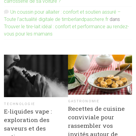
carrosserie de sa voiture ?
Un coussin pour allaiter : confort et soutien assuré –
Toute l'actualité digitale de timberlandpaschere.fr
dans
Trouver le tire-lait idéal : confort et performance au rendez-
vous pour les mamans
GASTRONOMIE
TECHNOLOGIE
Recettes de cuisine
E-liquides vape :
conviviale pour
exploration des
rassembler vos
saveurs et des
invités autour de