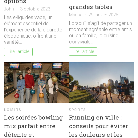
options
grandes tables
John
3 octobre 2023
Marise
29 janvier 2025
Les e-liquides vape, un
Lorsqu’il s’agit de partager un
élément essentiel de
moment agréable entre amis
l’expérience de la cigarette
ou en famille, la cuisine
électronique, offrent une
conviviale…
variété…
Lire l'article
Lire l'article
LOISIRS
SPORTS
Les soirées bowling :
Running en ville :
mix parfait entre
conseils pour éviter
détente et
les douleurs et les