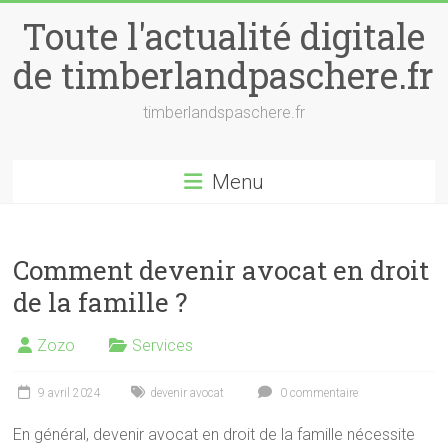
Skip
Toute l'actualité digitale
to
content
de timberlandpaschere.fr
timberlandspaschere.fr
Menu
Comment devenir avocat en droit
de la famille ?
Zozo
Services
9 avril 2024
devenir avocat
0 commentaire
En général, devenir avocat en droit de la famille nécessite