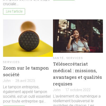
cruciale…
Lire l'article
SANTÉ
,
SERVICES
SERVICES
Télésecrétariat
Zoom sur le tampon
médical : missions,
société
avantages et qualités
John
28 avril 2023
requises
Le tampon entreprise,
John
17 octobre 2022
également appelé tampon
L’avènement du numérique a
société, est un outil essentiel
réellement bouleversé le
pour toute entreprise qui…
quotidien de chacun. Les