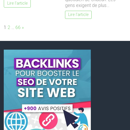
Lire l'article
gens exigent de plus…
Lire l'article
Page:
Next
1
2
…
66
»