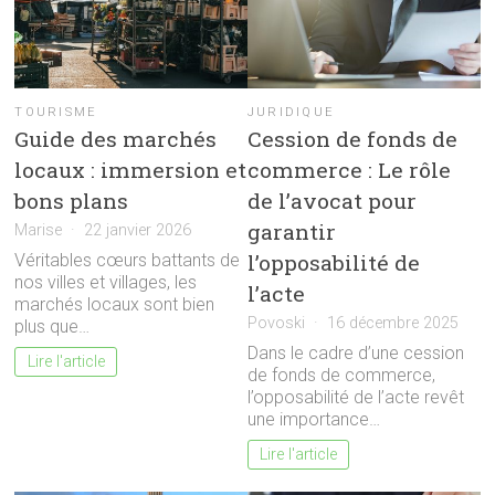
TOURISME
JURIDIQUE
Guide des marchés
Cession de fonds de
locaux : immersion et
commerce : Le rôle
bons plans
de l’avocat pour
garantir
Marise
22 janvier 2026
l’opposabilité de
Véritables cœurs battants de
nos villes et villages, les
l’acte
marchés locaux sont bien
Povoski
16 décembre 2025
plus que…
Dans le cadre d’une cession
Lire l'article
de fonds de commerce,
l’opposabilité de l’acte revêt
une importance…
Lire l'article