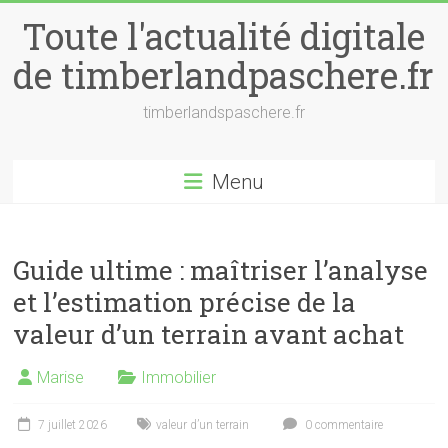
Skip
Toute l'actualité digitale
to
content
de timberlandpaschere.fr
timberlandspaschere.fr
Menu
Guide ultime : maîtriser l’analyse
et l’estimation précise de la
valeur d’un terrain avant achat
Marise
Immobilier
7 juillet 2026
valeur d’un terrain
0 commentaire