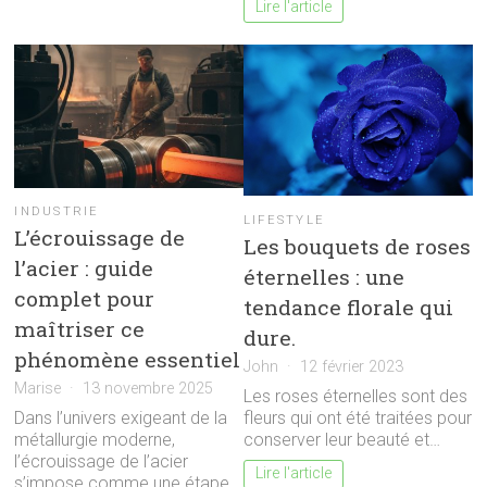
Lire l'article
INDUSTRIE
LIFESTYLE
L’écrouissage de
Les bouquets de roses
l’acier : guide
éternelles : une
complet pour
tendance florale qui
maîtriser ce
dure.
phénomène essentiel
John
12 février 2023
Marise
13 novembre 2025
Les roses éternelles sont des
fleurs qui ont été traitées pour
Dans l’univers exigeant de la
conserver leur beauté et…
métallurgie moderne,
l’écrouissage de l’acier
Lire l'article
s’impose comme une étape